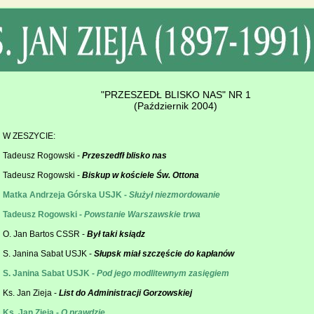
"PRZESZEDŁ BLISKO NAS" NR 1
(Październik 2004)
W ZESZYCIE:
Tadeusz Rogowski -
Przeszedfł blisko nas
Tadeusz Rogowski -
Biskup w kościele Św. Ottona
Matka Andrzeja Górska USJK -
Służył niezmordowanie
Tadeusz Rogowski -
Powstanie Warszawskie trwa
O. Jan Bartos CSSR -
Był taki ksiądz
S. Janina Sabat USJK -
Słupsk miał szczęście do kapłanów
S. Janina Sabat USJK -
Pod jego modlitewnym zasięgiem
Ks. Jan Zieja -
List do Administracji Gorzowskiej
Ks. Jan Zieja -
O prawdzie