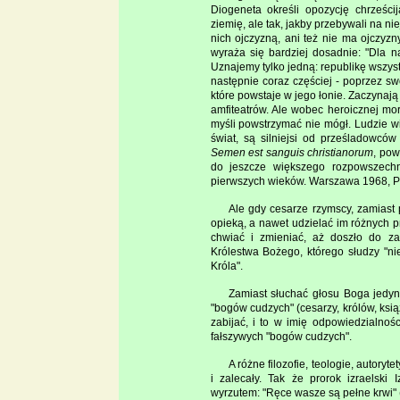
Diogeneta określi opozycję chrześcij
ziemię, ale tak, jakby przebywali na nie
nich ojczyzną, ani też nie ma ojczyzny
wyraża się bardziej dosadnie: "Dla na
Uznajemy tylko jedną: republikę wszystk
następnie coraz częściej - poprzez sw
które powstaje w jego łonie. Zaczynaj
amfiteatrów. Ale wobec heroicznej mor
myśli powstrzymać nie mógł. Ludzie wi
świat, są silniejsi od prześladowców
Semen est sanguis christianorum
, pow
do jeszcze większego rozpowszechni
pierwszych wieków. Warszawa 1968, Pax
Ale gdy cesarze rzymscy, zamiast 
opieką, a nawet udzielać im różnych p
chwiać i zmieniać, aż doszło do za
Królestwa Bożego, którego słudzy "ni
Króla".
Zamiast słuchać głosu Boga jedyn
"bogów cudzych" (cesarzy, królów, ks
zabijać, i to w imię odpowiedzialno
fałszywych "bogów cudzych".
A różne filozofie, teologie, autoryt
i zalecały. Tak że prorok izraelski
wyrzutem: "Ręce wasze są pełne krwi" (