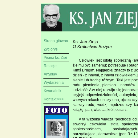
Strona główna
Ks. Jan Zieja
O Królestwie Bożym
Życiorys
Pisma ks. Ziei
Człowiek jest istotą społeczną (
an
źle mu być samemu; potrzebuje i prag
Relacje
Kimś Drugim. Najgłębiej znaczy to z B
Artykuły
dzień - z innymi, z innym człowiekiem
siebie lub trochę różnym. Taki jest poc
Wydarzenia
rodu, plemienia, plemion i narodów.
ludzkość. A w niej rozwija się jednocz
Kwartalnik
czyjejś odpowiedzialności, autorytetu
Kontakt >>>
w swych rękach on czy ona, ojciec czy
starszy rodu, wódz, mędrzec czy ka
książę, pan, władca, król, cesarz.
A ta wszelka władza "pochodzi od
stworzył człowieka istotą społecz
społecznościach, posiadający
porządkujące, kierownicze (por. Rz 13