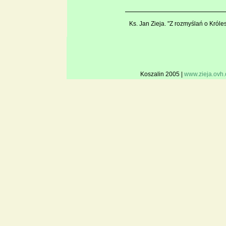
Ks. Jan Zieja. "Z rozmyślań o Kró
Koszalin 2005 |
www.zieja.ovh