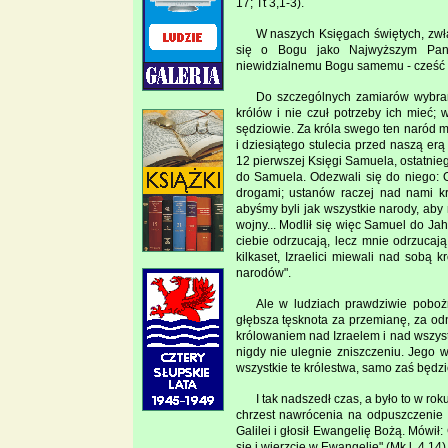
17; Tt 3,1-3).
W naszych Księgach świętych, zwł
się o Bogu jako Najwyższym Panu,
niewidzialnemu Bogu samemu - cześć i
Do szczególnych zamiarów wybrany
królów i nie czuł potrzeby ich mieć; 
sędziowie. Za króla swego ten naród m
i dziesiątego stulecia przed naszą erą
12 pierwszej Księgi Samuela, ostatniego
do Samuela. Odezwali się do niego: Ot
drogami; ustanów raczej nad nami kró
abyśmy byli jak wszystkie narody, aby
wojny... Modlił się więc Samuel do Ja
ciebie odrzucają, lecz mnie odrzucają
kilkaset, Izraelici miewali nad sobą k
narodów".
Ale w ludziach prawdziwie poboż
głębsza tęsknota za przemianę, za o
królowaniem nad Izraelem i nad wszyst
nigdy nie ulegnie zniszczeniu. Jego w
wszystkie te królestwa, samo zaś będzi
I tak nadszedł czas, a było to w roku
chrzest nawrócenia na odpuszczenie g
Galilei i głosił Ewangelię Bożą. Mówił:
się i wierzcie w Ewangelię" (Mk l, 4.14)