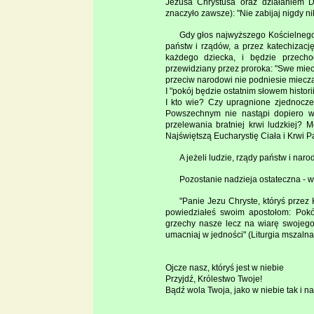
Jezusa Chrystusa oraz działaniem 
znaczyło zawsze): "Nie zabijaj nigdy ni
Gdy głos najwyższego Kościelnego
państw i rządów, a przez katechizacj
każdego dziecka, i będzie przecho
przewidziany przez proroka: "Swe miec
przeciw narodowi nie podniesie miecza,
I "pokój będzie ostatnim słowem historii
I kto wie? Czy upragnione zjednocze
Powszechnym nie nastąpi dopiero w
przelewania bratniej krwi ludzkiej?
Najświętszą Eucharystię Ciała i Krwi P
A jeżeli ludzie, rządy państw i nar
Pozostanie nadzieja ostateczna - 
"Panie Jezu Chryste, któryś przez
powiedziałeś swoim apostołom: Pok
grzechy nasze lecz na wiarę swojego
umacniaj w jedności" (Liturgia mszalna
Ojcze nasz, któryś jest w niebie
Przyjdź, Królestwo Twoje!
Bądź wola Twoja, jako w niebie tak i na