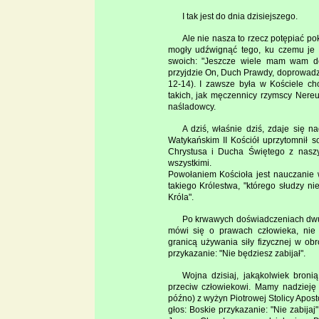
I tak jest do dnia dzisiejszego.
Ale nie nasza to rzecz potępiać p
mogły udźwignąć tego, ku czemu je 
swoich: "Jeszcze wiele mam wam do 
przyjdzie On, Duch Prawdy, doprowadz
12-14). I zawsze była w Kościele ch
takich, jak męczennicy rzymscy Nereus
naśladowcy.
A dziś, właśnie dziś, zdaje się 
Watykańskim II Kościół uprzytomnił s
Chrystusa i Ducha Świętego z naszy
wszystkimi.
Powołaniem Kościoła jest nauczanie 
takiego Królestwa, "którego słudzy n
Króla".
Po krwawych doświadczeniach dwu 
mówi się o prawach człowieka, nie 
granicą używania siły fizycznej w obr
przykazanie: "Nie będziesz zabijał".
Wojna dzisiaj, jakąkolwiek broni
przeciw człowiekowi. Mamy nadzieję
późno) z wyżyn Piotrowej Stolicy Apos
głos: Boskie przykazanie: "Nie zabija