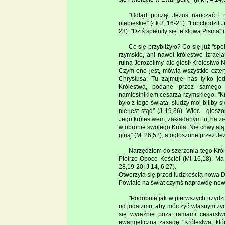
"Odtąd począł Jezus nauczać i m
niebieskie" (Łk 3, 16-21). "I obchodził 
23). "Dziś spełniły się te słowa Pisma" (
Co się przybliżyło? Co się już "speł
rzymskie, ani nawet królestwo Izraela
ruiną Jerozolimy, ale głosił Królestwo 
Czym ono jest, mówią wszystkie czte
Chrystusa. Tu zajmuje nas tylko je
Królestwa, podane przez samego
namiestnikiem cesarza rzymskiego. "Kr
było z tego świata, słudzy moi biliby
nie jest stąd" (J 19,36). Więc - głos
Jego królestwem, zakładanym tu, na zie
w obronie swojego Króla. Nie chwytają
giną" (Mt 26,52), a ogłoszone przez J
Narzędziem do szerzenia tego Kró
Piotrze-Opoce Kościół (Mt 16,18). Ma 
28,19-20; J 14, 6.27).
Otworzyła się przed ludzkością nowa D
Powiało na świat czymś naprawdę now
"Podobnie jak w pierwszych trzydzie
od judaizmu, aby móc żyć własnym życi
się wyraźnie poza ramami cesarstwa
ewangeliczną zasadę "Królestwa, któr