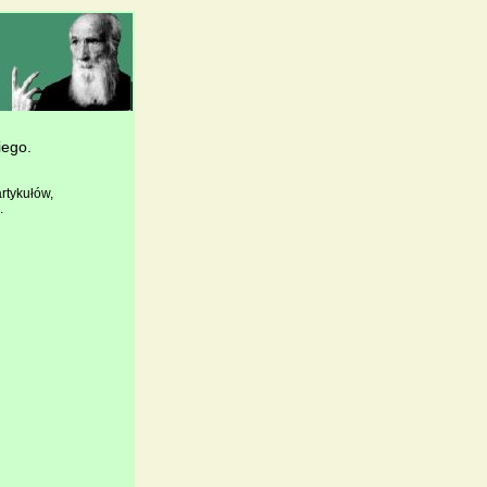
iego.
rtykułów,
.