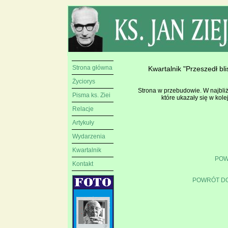
Strona główna
Kwartalnik "Przeszedł b
Życiorys
Strona w przebudowie. W najbli
Pisma ks. Ziei
które ukazały się w kole
Relacje
Artykuły
Wydarzenia
Kwartalnik
POW
Kontakt
POWRÓT DO