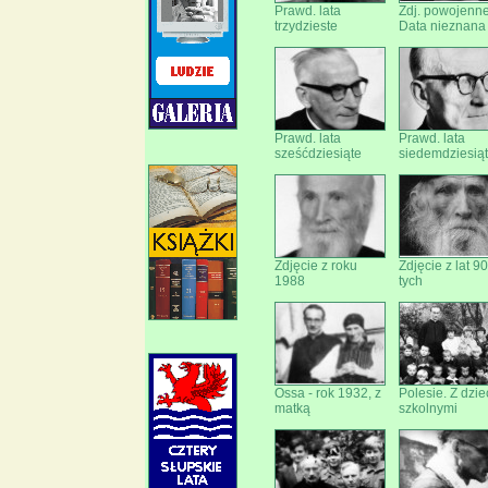
Prawd. lata
Zdj. powojenne
trzydzieste
Data nieznana
Prawd. lata
Prawd. lata
sześćdziesiąte
siedemdziesią
Zdjęcie z roku
Zdjęcie z lat 90
1988
tych
Ossa - rok 1932, z
Polesie. Z dzie
matką
szkolnymi