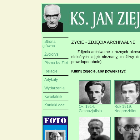
Strona
ŻYCIE - ZDJĘCIA ARCHIWALNE
główna
Zdjęcia archiwalne z różnych okres
Życiorys
niektórych zdjęć nieznany, możliwy d
prawdopodobnie).
Pisma ks. Ziei
Relacje
Kliknij zdjęcie, aby powiększyć
Artykuły
Wydarzenia
Kwartalnik
Kontakt >>>
Ok. 1914.
Rok 1919.
Gimnazjalista
Neoprezbiter