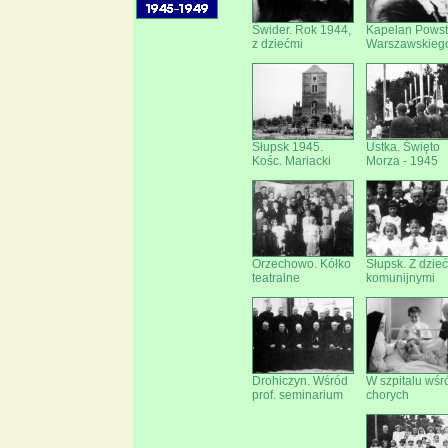
Świder. Rok 1944,
Kapelan Powst
z dziećmi
Warszawskieg
Słupsk 1945.
Ustka. Święto
Kośc. Mariacki
Morza - 1945
Orzechowo. Kółko
Słupsk. Z dzie
teatralne
komunijnymi
Drohiczyn. Wśród
W szpitalu wśr
prof. seminarium
chorych