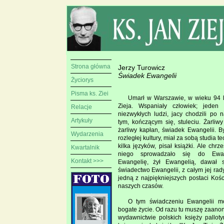
Strona główna
Jerzy Turowicz
Świadek Ewangelii
Życiorys
Pisma ks. Ziei
Umarł w Warszawie, w wieku 94 l
Zieja. Wspaniały człowiek; jeden 
Relacje
niezwykłych ludzi, jacy chodzili po 
Artykuły
tym, kończącym się, stuleciu. Żarliwy
żarliwy kapłan, świadek Ewangelii. B
Wydarzenia
rozległej kultury, miał za sobą studia t
kilka języków, pisał książki. Ale chrz
Kwartalnik
niego sprowadzało się do Ewang
Kontakt >>>
Ewangelię, żył Ewangelią, dawał 
świadectwo Ewangelii, z całym jej rad
jedną z najpiękniejszych postaci Kośc
naszych czasów.
O tym świadczeniu Ewangelii m
bogate życie. Od razu tu muszę zaanon
wydawnictwie polskich księży pallot