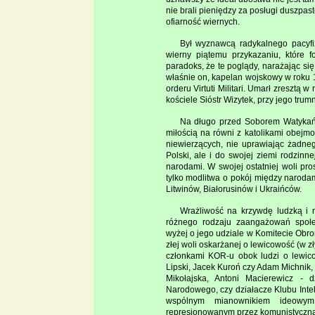
nie brali pieniędzy za posługi duszpast
ofiarność wiernych.
Był wyznawcą radykalnego pacyfiz
wierny piątemu przykazaniu, które fo
paradoks, że te poglądy, narażając się 
właśnie on, kapelan wojskowy w roku 
orderu Virtuti Militari. Umarł zreszt
kościele Sióstr Wizytek, przy jego tru
Na długo przed Soborem Watykań
miłością na równi z katolikami obejm
niewierzących, nie uprawiając żadneg
Polski, ale i do swojej ziemi rodzin
narodami. W swojej ostatniej woli pr
tylko modlitwa o pokój między narodam
Litwinów, Białorusinów i Ukraińców.
Wrażliwość na krzywdę ludzką i n
różnego rodzaju zaangażowań społe
wyżej o jego udziale w Komitecie Obron
złej woli oskarżanej o lewicowość (w z
członkami KOR-u obok ludzi o lewic
Lipski, Jacek Kuroń czy Adam Michnik, b
Mikołajska, Antoni Macierewicz - 
Narodowego, czy działacze Klubu Intel
wspólnym mianownikiem ideowy
represjonowanym przez komunistyczną