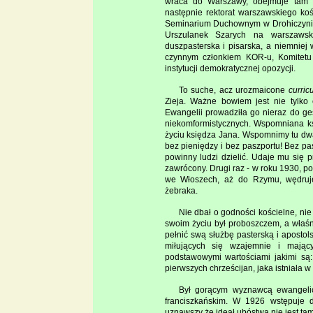
wraca do Warszawy, obejmuje tam p
następnie rektorat warszawskiego koś
Seminarium Duchownym w Drohiczynie, 
Urszulanek Szarych na warszawsk
duszpasterska i pisarska, a niemniej 
czynnym członkiem KOR-u, Komitetu 
instytucji demokratycznej opozycji.
To suche, acz urozmaicone
curric
Zieja. Ważne bowiem jest nie tylko 
Ewangelii prowadziła go nieraz do g
niekomformistycznych. Wspomniana k
życiu księdza Jana. Wspomnimy tu dw
bez pieniędzy i bez paszportu! Bez pa
powinny ludzi dzielić. Udaje mu się 
zawrócony. Drugi raz - w roku 1930, p
we Włoszech, aż do Rzymu, wędruje 
żebraka.
Nie dbał o godności kościelne, ni
swoim życiu był proboszczem, a właśn
pełnić swą służbę pasterską i apostols
miłujących się wzajemnie i mając
podstawowymi wartościami jakimi są: 
pierwszych chrześcijan, jaka istniała w 
Był gorącym wyznawcą ewangelicz
franciszkańskim. W 1926 wstępuje d
uznawszy że ideał ubóstwa nie jest tam