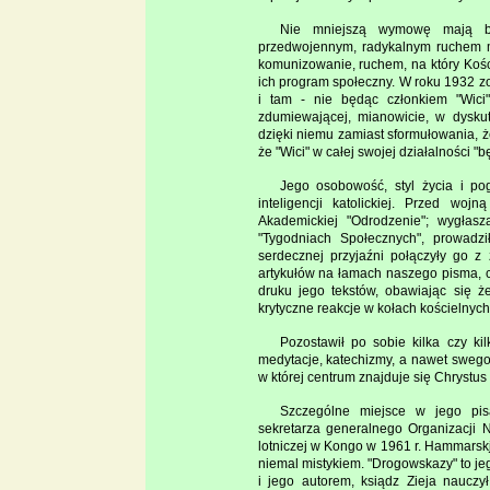
Nie mniejszą wymowę mają bli
przedwojennym, radykalnym ruchem mł
komunizowanie, ruchem, na który Kośció
ich program społeczny. W roku 1932 zo
i tam - nie będąc członkiem "Wici
zdumiewającej, mianowicie, w dyskut
dzięki niemu zamiast sformułowania, ż
że "Wici" w całej swojej działalności "
Jego osobowość, styl życia i po
inteligencji katolickiej. Przed woj
Akademickiej "Odrodzenie"; wygłasz
"Tygodniach Społecznych", prowadził
serdecznej przyjaźni połączyły go z
artykułów na łamach naszego pisma, c
druku jego tekstów, obawiając się 
krytyczne reakcje w kołach kościelnych
Pozostawił po sobie kilka czy kil
medytacje, katechizmy, a nawet swego r
w której centrum znajduje się Chrystus i
Szczególne miejsce w jego pis
sekretarza generalnego Organizacji N
lotniczej w Kongo w 1961 r. Hammarskj
niemal mistykiem. "Drogowskazy" to je
i jego autorem, ksiądz Zieja nauczy