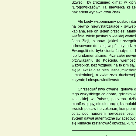
Szwecji, by zrozumieć klimat, w któ
"Drogowskazów". Ta niewielka ksią
nakładem wydawnictwa Znak.
Ale kiedy wspominamy postać i dzieł
na pewno niewystarczające - sylwetki
kapłana. Nie on jeden przecież. Mamy 
właśnie, wiele postaci o wielkiej wartoś
Jana Zieji, stanowi jakieś szczegó
adresowane do całej wspólnoty ludzi w
Ewangelii nie było cienia fanatyzmu,
lub fundamentalizmu. Przy całej pewn
przywiązaniu do Kościoła, wierność
wszystkich, bez względu na to kim są,
się je uważało za niesłuszne, miłosie
- materialnej, a zwłaszcza duchowej
krzywdę i niesprawiedliwość.
Chrześcijaństwo otwarte, gotowe 
tego wszystkiego co dobre, gdziekolwi
katolickiej w Polsce, potrzeba dzi
manifestujący, nietolerancja, ksenofo
swoich postaw i przekonań, kompromit
cofać pod naporem nowoczesności. T
życiem dawał autentyczne świadectwo 
się klimacie kształtować obyczaj, kultu