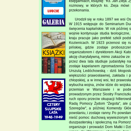
księgarniach, książkę: "Ks. Jan Zieja.
rozmowy, w których ks. Zieja mówi 
przekonania.
Urodził się w roku 1897 we wsi Os
W 1915 wstępuje do Seminarium Du
święcenia kapłańskie. W rok później 
wojnie kontynuuje studia teologiczn
kraju pracuje jako prefekt szkół po
Kozienicach. W 1923 przenosi się n
pińskiej, gdzie zostaje proboszc
organizatorem i dyrektorem Akcji Kato
akcję charytatywną, mimo zakazów ze 
przez dwa lata studiuje judaistykę 
zostaje kapelanem zgromadzenia Szar
Urszulą Ledóchowską - dziś błogosła
większości prawosławnej, zakłada i 
chłopskiej, a w innej wsi, też prawosł
wybucha wojna, znów idzie do wojska 
przemian w Warszawie i w podwa
prowadzonym przez Siostry Franciszka
ruch oporu przeciw okupacji hitlerows
Radą Pomocy Żydom "Żegota", ale p
Szeregów", a później Komendy Główn
powstaniu, i zostaje ranny. Po powsta
nieść pomoc duchową wywiezionym ta
duszpasterską i społeczną na Pomorz
organizuje i prowadzi Dom Matki i D