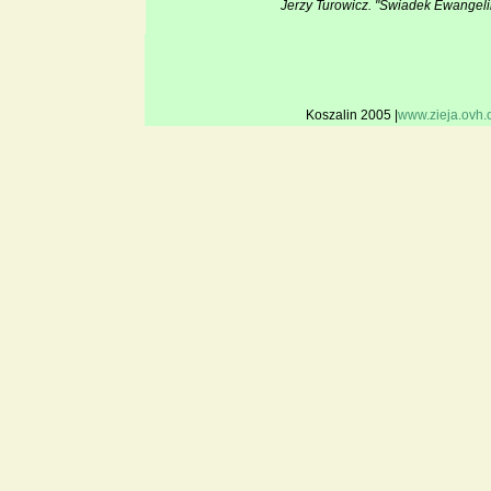
Jerzy Turowicz. "Świadek Ewangeli
Koszalin 2005 |
www.zieja.ovh.