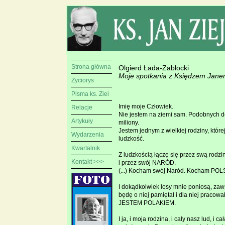
Strona główna
Olgierd Łada-Zabłocki
Moje spotkania z Księdzem Jane
Życiorys
Pisma ks. Ziei
Imię moje Człowiek.
Relacje
Nie jestem na ziemi sam. Podobnych d
Artykuły
miliony.
Jestem jednym z wielkiej rodziny, które
Wydarzenia
ludzkość.
Kwartalnik
Z ludzkością łączę się przez swą rodzi
Kontakt >>>
i przez swój NARÓD.
(...) Kocham swój Naród. Kocham POL
I dokądkolwiek losy mnie poniosą, zaw
będę o niej pamiętał i dla niej pracował
JESTEM POLAKIEM.
I ja, i moja rodzina, i cały nasz lud, i c