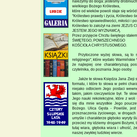
należymy do Boga: jesteśmy drobniuc
wielkiego Bożego Królestwa,
które od wieków powoli staje się wśród 
"Królestwo prawdy i życia, Królestwo świ
Królestwo sprawiedliwości, miłości i po
Królestwo to założył na ziemi JEZUS
JESTEM JEGO WYZNAWCĄ.
Przez przyjęcie Chrztu świętego stałem
ŚWIĘTEGO, POWSZECHNEGO
KOŚCIOŁA CHRYSTUSOWEGO.
Przytoczone wyżej słowa, są to 
religijnego", które wydało Warmińskie
że najlepiej one charakteryzują p
czytelnika, do poznania Jego osoby.
Jakże te słowa Księdza Jana Zieji
formatu, i które to słowa w pełni cha
niejako odbiciem Jego postaci wewnę
takim, jakim rzeczywiście był. Te sł
Jego nauki rekolekcyjne, które z woli
się dla mnie wszystkie Jego poucze
Bożego. Ulica Gęsta - Powiśle, jest
przeznaczenia życiowego, w drogach
umyśle i charakterze głęboko wyryty ś
przecież my idziemy drogami Bożymi, t
tutaj wiara, głęboka wiara i ufność, że
naszej zwykłej ludzkiej wierze.