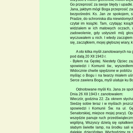
Go przeprosić za swoje błędy i upadki
Jana, jakbym mógł Boga przeprosić za
bezpośredni. Ks. Jan ze spokojem, sk
Pradze, do schroniska dla niewidomych
czytał im książki. Tam, czytając ksią
widziałem w ich matowych oczach, w
zadowolenie, gdy usłyszeli mój gło
wyczuwałem u nich. I wtedy zacząłem 
się, zaczątkiem, mojej głębszej wiary, 
A oto kilka myśli zanotowanych na 
pod datą 20 XII 1943 r.
- Byłem na Gęstej. Niestety Ojciec za
spowiedzi i Komunii św., wyszedłem
Widocznie chwile spędzone w pobliżu K
myśląc o Bogu i na twarzy miałem uśm
Serce zawiera Boga, myśl ulatuje ku B
Odnotowane myśli Ks. Jana ze spot
Dnia 26 XII 1943 r. zanotowałem:
Wieczór, godzina 22. Za oknem słych
Siedzę sobie teraz i w myślach jeszcz
spowiedzi i Komunii Św. na ul. Gęs
Senatorskiej, miejsce mojej pracy). O
wszędzie panuje ruch przedświąteczn
wigilijną. Wszyscy dzielą się opłatki
słabym świetle lamp, na środku sali 
dalekie, dzieciństwo. Wychodzimy ze 