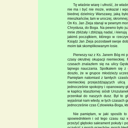
Tę właśnie wiarę i ufność, że właśn
nie ma i być nie może, wskazał i wpoi
biednej dzielnicy Warszawy, jaką by
mieszkańców, tam w uroczej, skromnej, a
On Ks. Jan Zieja stanął w pewnym mom
Chrystusa, do Boga. Na pewno było juz i
mnie zbliżały i zbliżają nadal, i kier
jakimś początkiem, którego w rzeczy
Ksiądz Jan Zieja pozostawił swoje dob
moim tak skomplikowanym losie.
Pierwszy raz z Ks. Janem Bóg mi pozw
czasy okrutnej okupacji niemieckiej.
czasach znalazłem się na ulicy Gęs
tajnego nauczania. Spotkałem się z 
doszło, że w grupce młodzieży uczest
Pamiętam natomiast z tamtych czasó
niemieckiej przejeżdżających ulic
jednocześnie spokojny i opanowany g
w kaplicy klasztornej sióstr Urszulan
przenikał do naszych dusz. Był to g
wyjaśniał nam wtedy, w tych czasach gr
jednocześnie czas Człowieka-Boga, któ
Nie pamiętam, w jaki sposób to 
spowiednikiem i od tego czasu raz 
przeżyć głęboko sakrament pokuty i p
oczyścić z moich grzechów, moich błędó