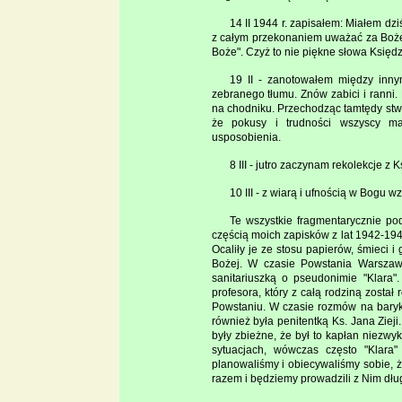
14 II 1944 r. zapisałem: Miałem dz
z całym przekonaniem uważać za Boże. 
Boże". Czyż to nie piękne słowa Księdz
19 II - zanotowałem między inny
zebranego tłumu. Znów zabici i ranni. 
na chodniku. Przechodząc tamtędy stwie
że pokusy i trudności wszyscy ma
usposobienia.
8 III - jutro zaczynam rekolekcje z Ks
10 III - z wiarą i ufnością w Bogu wz
Te wszystkie fragmentarycznie po
częścią moich zapisków z lat 1942-19
Ocaliły je ze stosu papierów, śmieci 
Bożej. W czasie Powstania Warszaw
sanitariuszką o pseudonimie "Klara
profesora, który z całą rodziną zosta
Powstaniu. W czasie rozmów na baryk
również była penitentką Ks. Jana Ziej
były zbieżne, że był to kapłan niezwy
sytuacjach, wówczas często "Klara
planowaliśmy i obiecywaliśmy sobie, 
razem i będziemy prowadzili z Nim dł