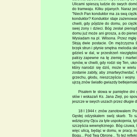
Ulicami spieszą ludzie do swych domó
do tramwaju. Kilku pijanych. Naraz je
"Niech Pan konduktor ma za swą ciężką 
konduktor? Konduktor staje zażenowan
chwili, gdy pójdzie do domu, po cięż
swej żony i dzieci. Bóg zesłał pienią
domu już może ani grosza, a do pierws
Wysiadam na pl. Wilsona. Przez mgłę 
Stoją dwie postacie. On mężczyzna ś
brzęk strun i płynie smętna melodia skrz
gdzieś w dal, w przestrzeń niezgłębi
patrzy zapewne na tę ziemię i martwi s
synów, w chwili, gdy rodzi się Ten, uk
który narodzi się dziś, może w wielu 
zostanie zabity, aby zmartwychwstać.
grzechu, głodu, nieszczęścia i wojny.
ujrzą znów światło gwiazdy betlejemski
Pisałem te słowa w pamiętne dni
słów i wskazań Ks. Jana Zieji, po spo
jeszcze w swych uszach przez długie d
18 I 1944 r. znów zanotowałem: Po
Gęstej odzyskałem swój skarb. To s
wdzięczny Ojcu za tyle uspokojenia, t
szczęścia wewnętrznego. Bóg czuwa, k
więc ulicą, będąc w domu, w pracy, 
Bogu... Pod Twą Obronę... To też reflek