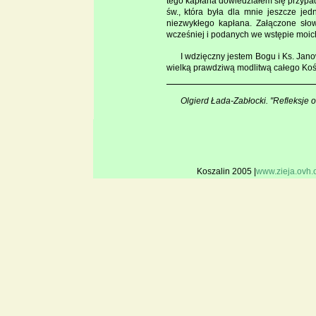
tego kapłana dowiedziałem się przypad
św., która była dla mnie jeszcze je
niezwykłego kapłana. Załączone sło
wcześniej i podanych we wstępie moich 
I wdzięczny jestem Bogu i Ks. Jano
wielką prawdziwą modlitwą całego Koś
Olgierd Łada-Zabłocki. "Refleksje
Koszalin 2005 |
www.zieja.ovh.