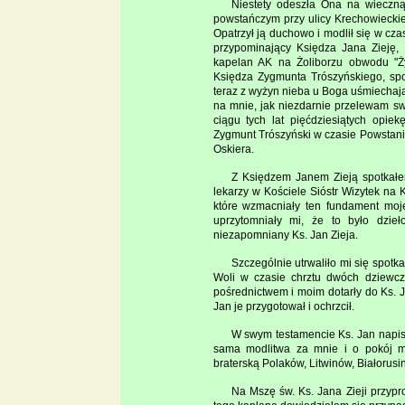
Niestety odeszła Ona na wieczną
powstańczym przy ulicy Krechowieckiej
Opatrzył ją duchowo i modlił się w cz
przypominający Księdza Jana Zieję, 
kapelan AK na Żoliborzu obwodu "Żyw
Księdza Zygmunta Trószyńskiego, spo
teraz z wyżyn nieba u Boga uśmiechają
na mnie, jak niezdarnie przelewam s
ciągu tych lat pięćdziesiątych opie
Zygmunt Trószyński w czasie Powstania
Oskiera.
Z Księdzem Janem Zieją spotkałem
lekarzy w Kościele Sióstr Wizytek na
które wzmacniały ten fundament moje
uprzytomniały mi, że to było dzie
niezapomniany Ks. Jan Zieja.
Szczególnie utrwaliło mi się spot
Woli w czasie chrztu dwóch dziewczy
pośrednictwem i moim dotarły do Ks. J
Jan je przygotował i ochrzcił.
W swym testamencie Ks. Jan napisał
sama modlitwa za mnie i o pokój m
braterską Polaków, Litwinów, Białorusi
Na Mszę św. Ks. Jana Zieji przypr